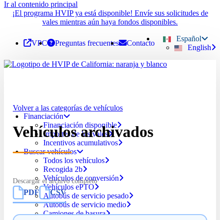
Ir al contenido principal
¡El programa HVIP ya está disponible! Envíe sus solicitudes de
vales mientras aún haya fondos disponibles.
Español
VPC
Preguntas frecuentes
Contacto
English
Volver a las categorías de vehículos
Financiación
Financiación disponible
Vehículos archivados
Importes de los vales
Incentivos acumulativos
Buscar vehículos
Todos los vehículos
Recogida 2b
Vehículos de conversión
Descargar el archivo completo
Vehículos ePTO
PDF
CSV
Autobús de servicio pesado
Autobús de servicio medio
Camiones de basura