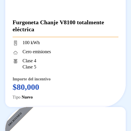
Furgoneta Chanje V8100 totalmente
eléctrica
100 kWh
Cero emisiones
Clase 4
Clase 5
Importe del incentivo
$80,000
Tipo
Nuevo
REACONDICIONAMIENTO
ARCHIVADO