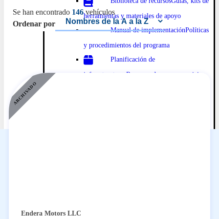
Biblioteca
de recursosGuías
, kits de
Se han encontrado
146
vehículos
herramientas y materiales de apoyo
Ordenar por
Manual
de implementación
Políticas
y procedimientos
del programa
Planificación
de
infraestructurasRecursos de
carga y servicios
públicos
ARCHIVADO
Directorios
Catálogo
de vehículosExplore
los
vehículos elegibles y los incentivos
Catálogo
de
distribuidoresEncuentre
distribuidores
autorizados por HVIP
Proveedores de
ISEF Conéct
ese con
proveedores de soluciones de cero emisiones.
Impacto y datos
Herramientas, seguimiento y
mapas
Endera Motors LLC