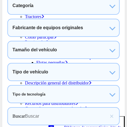
Autobús escolar
Categoría
Furgonetas con escalón y paneles
Camiones rígidos
Tractores
Para compradores
¿Por qué elegir HVIP?
Fabricante de equipos originales
Resumen de la financiación
Cómo participar
Por tipo de flota
Flotas de transporte local
Tamaño del vehículo
Flotas de transporte público
Flotas de autobuses escolares públicos
Flotas pequeñas
Recursos para compradores
Tipo de vehículo
Encuentre un distribuidor
Para distribuidores
Descripción general del distribuidor
Beneficios
Conviértase en distribuidor
Tipo de tecnología
Proceso de vales
Recursos para distribuidores
Centro de procesamiento de vales
Recursos
Buscar
Orientación sobre el programa