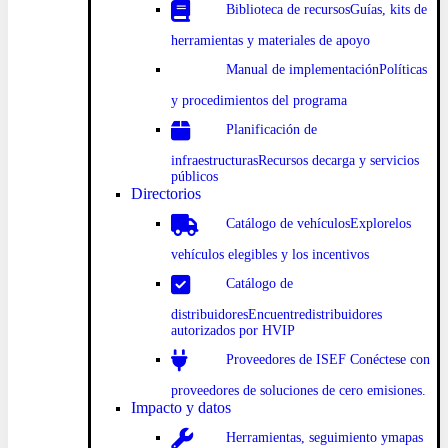
Biblioteca
de recursosGuías
, kits de
herramientas y materiales de apoyo
Manual
de implementación
Políticas
y procedimientos
del programa
Planificación
de
infraestructurasRecursos de
carga y servicios
públicos
Directorios
Catálogo
de vehículosExplore
los
vehículos elegibles y los incentivos
Catálogo
de
distribuidoresEncuentre
distribuidores
autorizados por HVIP
Proveedores de
ISEF Conéct
ese con
proveedores de soluciones de cero emisiones.
Impacto y datos
Herramientas, seguimiento y
mapas