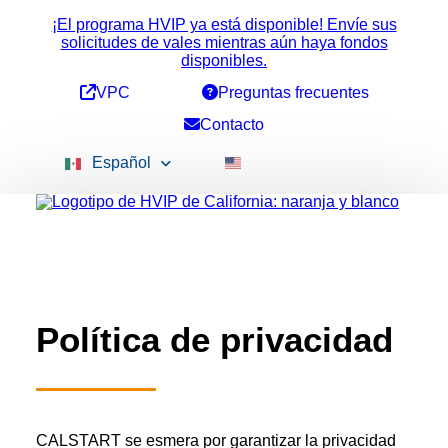
¡El programa HVIP ya está disponible! Envíe sus
solicitudes de vales mientras aún haya fondos
disponibles.
VPC
Preguntas frecuentes
Contacto
Español
Financiación disponible
Importes de los vales
Incentivos acumulativos
Política de privacidad
Todos los vehículos
Recogida 2b
Vehículos de conversión
Vehículos ePTO
Autobús de servicio pesado
CALSTART se esmera por garantizar la privacidad