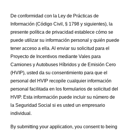
Orientación sobre el programa
De conformidad con la Ley de Prácticas de
Biblioteca
Información (Código Civil, § 1798 y siguientes), la
de recursosGuías
presente política de privacidad establece cómo se
, kits de herramientas y materiales de apoyo
puede utilizar su información personal y quién puede
Manual
tener acceso a ella. Al enviar su solicitud para el
de implementación
Proyecto de Incentivos mediante Vales para
Políticas y procedimientos
del programa
Camiones y Autobuses Híbridos y de Emisión Cero
(HVIP), usted da su consentimiento para que el
Planificación
de infraestructurasRecursos de
personal del HVIP recopile cualquier información
carga y servicios públicos
personal facilitada en los formularios de solicitud del
Directorios
HVIP. Esta información puede incluir su número de
Catálogo
la Seguridad Social si es usted un empresario
de vehículosExplore
individual.
los vehículos elegibles y los incentivos
Catálogo
By submitting your application, you consent to being