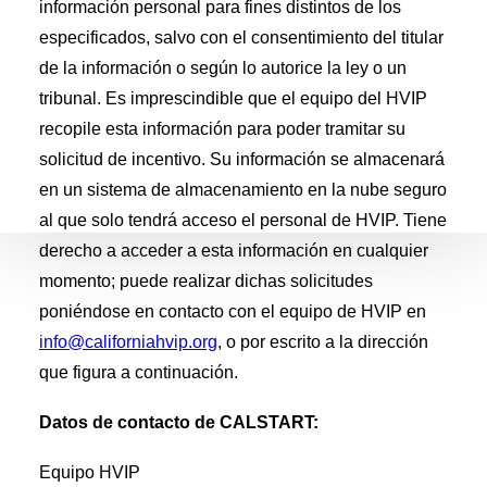
obtenga respuestas a preguntas comunes.
información personal para fines distintos de los
especificados, salvo con el consentimiento del titular
Asistencia
técnicaAsistencia
de la información o según lo autorice la ley o un
personalizada para flotas
tribunal. Es imprescindible que el equipo del HVIP
recopile esta información para poder tramitar su
Contáctenos
Preguntas o comentarios sobre HVIP
solicitud de incentivo. Su información se almacenará
en un sistema de almacenamiento en la nube seguro
al que solo tendrá acceso el personal de HVIP. Tiene
derecho a acceder a esta información en cualquier
momento; puede realizar dichas solicitudes
poniéndose en contacto con el equipo de HVIP en
info@californiahvip.org
, o por escrito a la dirección
que figura a continuación.
Datos de contacto de CALSTART:
Equipo HVIP