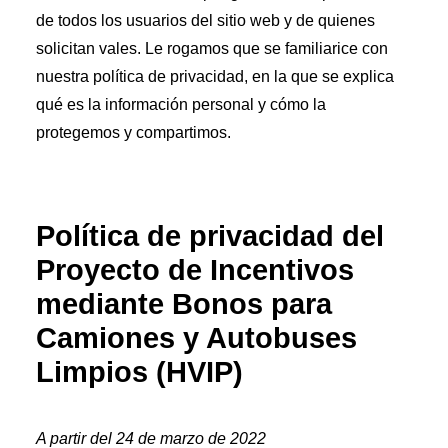
Autobús de servicio medio
Camiones de basura
de todos los usuarios del sitio web y de quienes
Autobús escolar
solicitan vales. Le rogamos que se familiarice con
Furgonetas con escalón y paneles
Camiones rígidos
nuestra política de privacidad, en la que se explica
Tractores
qué es la información personal y cómo la
¿Por qué elegir HVIP?
protegemos y compartimos.
Resumen de la financiación
Cómo participar
Por tipo de flota
Flotas de transporte local
Flotas de transporte público
Política de privacidad del
Flotas de autobuses escolares públicos
Flotas pequeñas
Proyecto de Incentivos
Recursos para compradores
Encuentre un distribuidor
mediante Bonos para
Descripción general del distribuidor
Camiones y Autobuses
Beneficios
Conviértase en distribuidor
Limpios (HVIP)
Proceso de vales
Recursos para distribuidores
Centro de procesamiento de vales
A partir del 24 de marzo de 2022