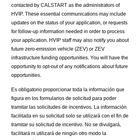
de distribuidoresEncuentre
contacted by CALSTART as the administrators of
distribuidores autorizados por HVIP
HVIP. These essential communications may include
Proveedores de
updates on the status of your application, or requests
ISEF Conéct
for follow-up information needed in order to process
ese con proveedores de soluciones de cero emisiones.
your application. HVIP staff may also notify you about
Impacto y datos
future zero-emission vehicle (ZEV) or ZEV
Herramientas, seguimiento y
mapas Herramientas de planificación y datos sobre el impacto
infrastructure funding opportunities. You will have the
de los programas
opportunity to opt-out of any notifications about future
Impacto
opportunities.
del programa: ver
canje de vales en todo el estado
Es obligatorio proporcionar toda la información que
figura en los formularios de solicitud para poder
Noticias y
eventosManténgase al día con las últimas noticias y eventos
tramitar las solicitudes de incentivos. La información
del programa HVIP.
facilitada en su solicitud solo se utilizará con el fin de
Ayuda y asistencia técnica
tramitar su solicitud de incentivo. No se divulgará,
Preguntas
facilitará ni utilizará de ningún otro modo la
frecuentes: