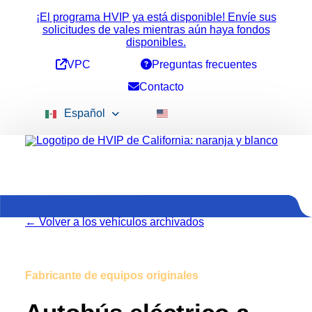
¡El programa HVIP ya está disponible! Envíe sus
solicitudes de vales mientras aún haya fondos
disponibles.
VPC
Preguntas frecuentes
Contacto
Español
Financiación disponible
Importes de los vales
←
Volver a los vehículos archivados
Incentivos acumulativos
Todos los vehículos
Recogida 2b
Vehículos de conversión
Fabricante de equipos originales
BYD Motors
Vehículos ePTO
Autobús de servicio pesado