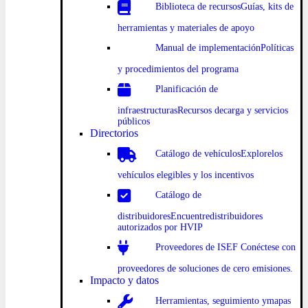
Biblioteca
de recursosGuías
, kits de
herramientas y materiales de apoyo
Manual
de implementación
Políticas
y procedimientos
del programa
Planificación
de
infraestructurasRecursos de
carga y servicios
públicos
Directorios
Catálogo
de vehículosExplore
los
vehículos elegibles y los incentivos
Catálogo
de
distribuidoresEncuentre
distribuidores
autorizados por HVIP
Proveedores de
ISEF Conéct
ese con
proveedores de soluciones de cero emisiones.
Impacto y datos
Herramientas, seguimiento y
mapas