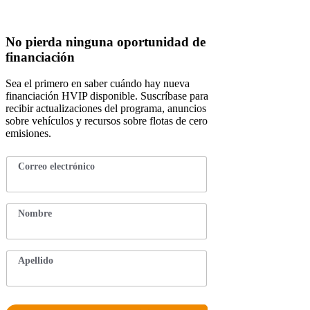
No pierda ninguna oportunidad de
financiación
Sea el primero en saber cuándo hay nueva
financiación HVIP disponible. Suscríbase para
recibir actualizaciones del programa, anuncios
sobre vehículos y recursos sobre flotas de cero
emisiones.
C
Correo electrónico
*
o
r
r
e
Nombre
*
o
C
o
r
r
Apellido
*
e
o
C
o
r