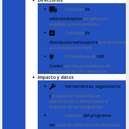
Directorios
Catálogo
de
vehículosExplore
los vehículos
elegibles y los incentivos
Catálogo
de
distribuidoresEncuentre
distribuidores
autorizados por HVIP
Proveedores de
ISEF
Conéct
ese con proveedores de
soluciones de cero emisiones.
Impacto y datos
Herramientas, seguimiento
y
mapas Herramientas de
planificación y datos sobre el
impacto de los programas
Impacto
del programa:
ver
canje de vales en todo el estado