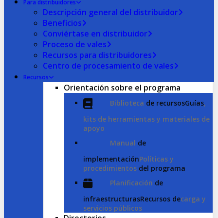
Para distribuidores
Descripción general del distribuidor
Beneficios
Conviértase en distribuidor
Proceso de vales
Recursos para distribuidores
Centro de procesamiento de vales
Recursos
Orientación sobre el programa
Biblioteca
de recursosGuías
,
kits de herramientas y materiales de
apoyo
Manual
de
implementación
Políticas y
procedimientos
del programa
Planificación
de
infraestructurasRecursos de
carga y
servicios públicos