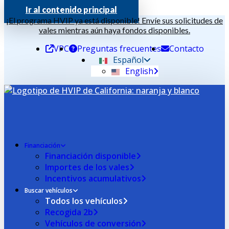
Ir al contenido principal
¡El programa HVIP ya está disponible! Envíe sus solicitudes de
vales mientras aún haya fondos disponibles.
VPC
Preguntas frecuentes
Contacto
Español
English
Financiación
Financiación disponible
Importes de los vales
Incentivos acumulativos
Buscar vehículos
Todos los vehículos
Recogida 2b
Vehículos de conversión