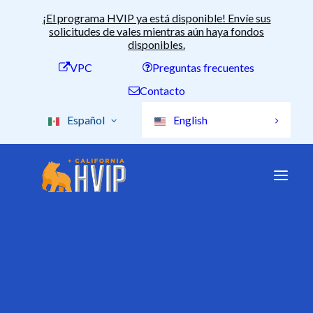
¡El programa HVIP ya está disponible! Envíe sus
solicitudes de vales mientras aún haya fondos
disponibles.
VPC
Preguntas frecuentes
Contacto
Español
English
Financiación disponible
Importes de los vales
Incentivos acumulativos
Todos los vehículos
Recogida 2b
←
Volver a los vehículos archivados
Vehículos de conversión