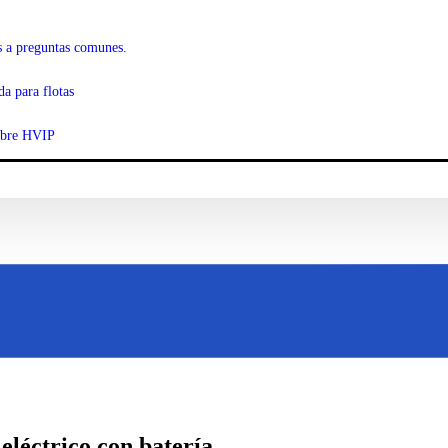
s a preguntas comunes.
da para flotas
obre HVIP
léctrico con batería