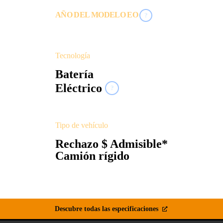
AÑO DEL MODELO EO
?
2022
Tecnología
Batería
Eléctrico
?
Tipo de vehículo
Rechazo $ Admisible*
Camión rígido
Descubre todas las especificaciones