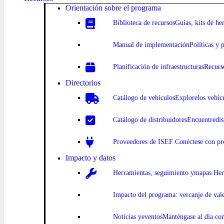
Orientación sobre el programa
Biblioteca
de recursosGuías
, kits de h
Manual
de implementación
Políticas y 
Planificación
de infraestructurasRecurs
Directorios
Catálogo
de vehículosExplore
los vehíc
Catálogo
de distribuidoresEncuentre
di
Proveedores de
ISEF Conéct
ese con pr
Impacto y datos
Herramientas, seguimiento y
mapas Herr
Impacto
del programa: ver
canje de val
Noticias y
eventosManténgase al día con