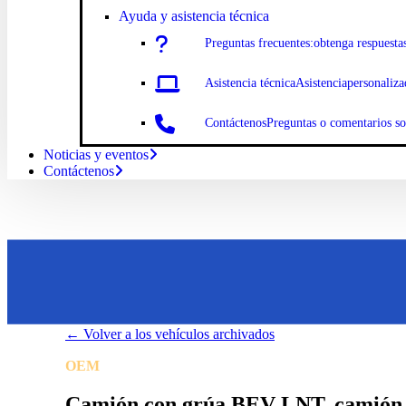
Ayuda y asistencia técnica
Preguntas
frecuentes:
obtenga respuesta
Asistencia
técnicaAsistencia
personaliza
Contáctenos
Preguntas o comentarios s
Noticias y eventos
Contáctenos
←
Volver a los vehículos archivados
OEM
Battle Motors Inc
Camión con grúa BEV LNT, camión e