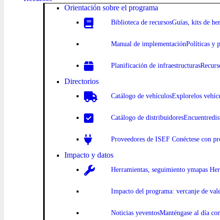
Orientación sobre el programa
Biblioteca
de recursosGuías
, kits de h
Manual
de implementación
Políticas y 
Planificación
de infraestructurasRecurs
Directorios
Catálogo
de vehículosExplore
los vehíc
Catálogo
de distribuidoresEncuentre
di
Proveedores de
ISEF Conéct
ese con pr
Impacto y datos
Herramientas, seguimiento y
mapas Herr
Impacto
del programa: ver
canje de val
Noticias y
eventosManténgase al día con