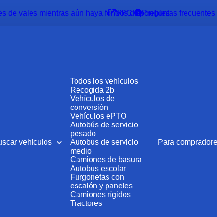
es de vales mientras aún haya fondos disponibles.
VPC
Preguntas frecuentes
Todos los vehículos
Recogida 2b
Vehículos de
conversión
Vehículos ePTO
Autobús de servicio
pesado
uscar vehículos
Autobús de servicio
Para comprador
medio
Camiones de basura
Autobús escolar
Furgonetas con
escalón y paneles
Camiones rígidos
Tractores