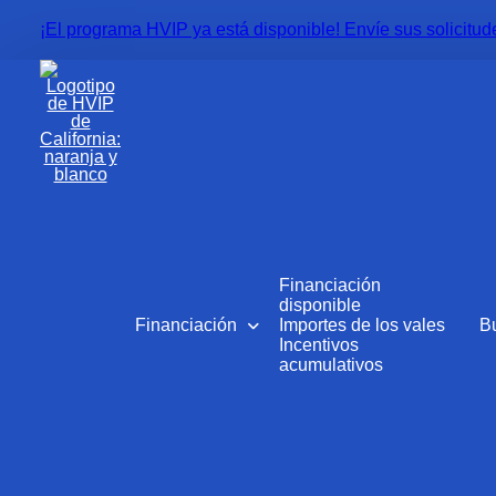
¡El programa HVIP ya está disponible! Envíe sus solicitud
Financiación
disponible
Financiación
Importes de los vales
B
Incentivos
acumulativos