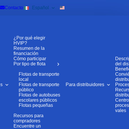
Contacto
Español
¿Por qué elegir
HVIP?
Resumen de la
financiación
Cómo participar
Descri
Por tipo de flota
del dis
Benefi
Flotas de transporte
Convié
local
distrib
es
Flotas de transporte
Para distribuidores
Proces
público
Recurs
Flotas de autobuses
distrib
escolares públicos
Centro
Flotas pequeñas
proces
vales
Recursos para
compradores
Encuentre un