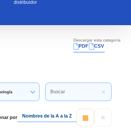
distribuidor
Descargar esta categoría
PDF
CSV
nología
▦
≡
enar por