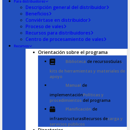
Para distribuidores
Descripción general del distribuidor
Beneficios
Conviértase en distribuidor
Proceso de vales
Recursos para distribuidores
Centro de procesamiento de vales
Recursos
Orientación sobre el programa
Biblioteca
de recursosGuías
,
kits de herramientas y materiales de
apoyo
Manual
de
implementación
Políticas y
procedimientos
del programa
Planificación
de
infraestructurasRecursos de
carga y
servicios públicos