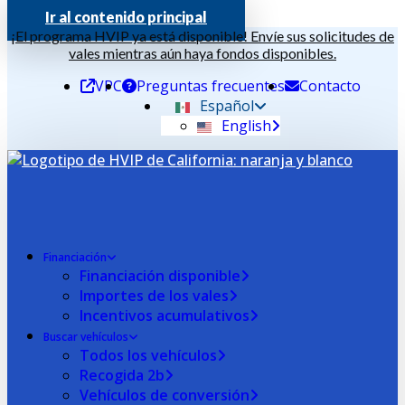
Ir al contenido principal
¡El programa HVIP ya está disponible! Envíe sus solicitudes de
vales mientras aún haya fondos disponibles.
VPC
Preguntas frecuentes
Contacto
Español
English
Financiación
Financiación disponible
Importes de los vales
Incentivos acumulativos
Buscar vehículos
Todos los vehículos
Recogida 2b
Vehículos de conversión