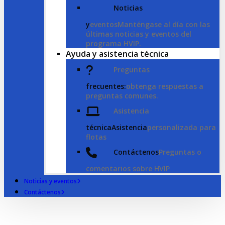
Noticias
y
eventosManténgase al día con las
últimas noticias y eventos del
programa HVIP.
Ayuda y asistencia técnica
Preguntas
frecuentes:
obtenga respuestas a
preguntas comunes.
Asistencia
técnicaAsistencia
personalizada para
flotas
Contáctenos
Preguntas o
comentarios sobre HVIP
Noticias y eventos
Contáctenos