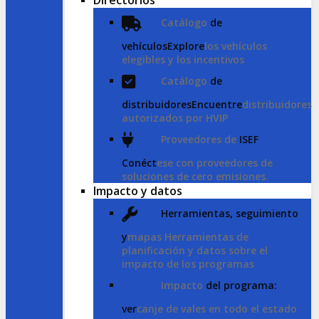
Directorios
Catálogo
de
vehículosExplore
los vehículos
elegibles y los incentivos
Catálogo
de
distribuidoresEncuentre
distribuidores
autorizados por HVIP
Proveedores de
ISEF
Conéct
ese con proveedores de
soluciones de cero emisiones.
Impacto y datos
Herramientas, seguimiento
y
mapas Herramientas de
planificación y datos sobre el
impacto de los programas
Impacto
del programa:
ver
canje de vales en todo el estado