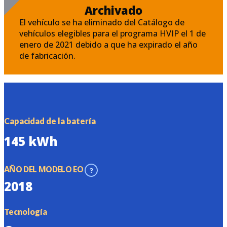
Archivado
El vehículo se ha eliminado del Catálogo de
vehículos elegibles para el programa HVIP el 1 de
enero de 2021 debido a que ha expirado el año
de fabricación.
Capacidad de la batería
145 kWh
AÑO DEL MODELO EO
?
2018
Tecnología