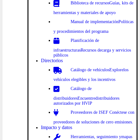
Biblioteca
de recursosGuías
, kits de
herramientas y materiales de apoyo
Manual
de implementación
Políticas
y procedimientos
del programa
Planificación
de
infraestructurasRecursos de
carga y servicios
públicos
Directorios
Catálogo
de vehículosExplore
los
vehículos elegibles y los incentivos
Catálogo
de
distribuidoresEncuentre
distribuidores
autorizados por HVIP
Proveedores de
ISEF Conéct
ese con
proveedores de soluciones de cero emisiones.
Impacto y datos
Herramientas, seguimiento y
mapas