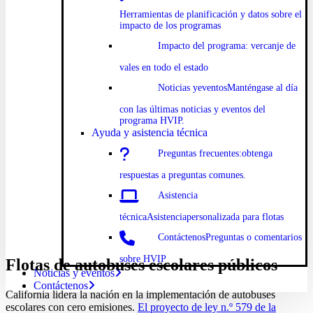
Herramientas de planificación y datos sobre el
impacto de los programas
Impacto
del programa: ver
canje de
vales en todo el estado
Noticias y
eventosManténgase al día
con las últimas noticias y eventos del
programa HVIP.
Ayuda y asistencia técnica
Preguntas
frecuentes:
obtenga
respuestas a preguntas comunes.
Asistencia
técnicaAsistencia
personalizada para flotas
Contáctenos
Preguntas o comentarios
sobre HVIP
Flotas de autobuses escolares públicos
Noticias y eventos
Contáctenos
California lidera la nación en la implementación de autobuses
escolares con cero emisiones.
El proyecto de ley n.º 579 de la