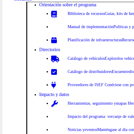
Orientación sobre el programa
Biblioteca
de recursosGuías
, kits de h
Manual
de implementación
Políticas y 
Planificación
de infraestructurasRecurs
Directorios
Catálogo
de vehículosExplore
los vehíc
Catálogo
de distribuidoresEncuentre
di
Proveedores de
ISEF Conéct
ese con pr
Impacto y datos
Herramientas, seguimiento y
mapas Herr
Impacto
del programa: ver
canje de val
Noticias y
eventosManténgase al día con