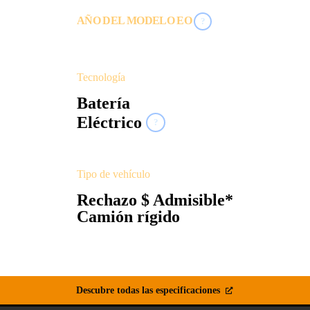
AÑO DEL MODELO EO
?
2022
Tecnología
Batería
Eléctrico
?
Tipo de vehículo
Rechazo $ Admisible*
Camión rígido
Descubre todas las especificaciones