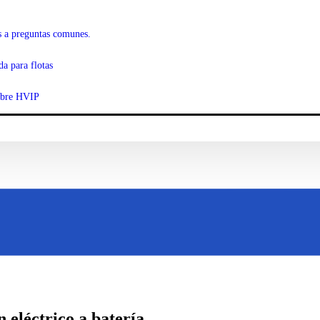
s a preguntas comunes.
da para flotas
obre HVIP
eléctrico a batería