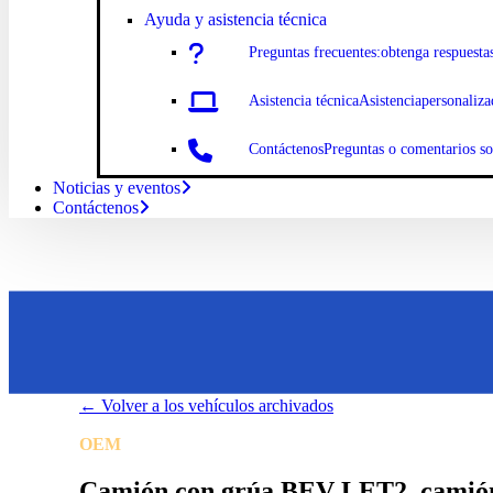
Ayuda y asistencia técnica
Preguntas
frecuentes:
obtenga respuesta
Asistencia
técnicaAsistencia
personaliza
Contáctenos
Preguntas o comentarios s
Noticias y eventos
Contáctenos
←
Volver a los vehículos archivados
OEM
Battle Motors Inc
Camión con grúa BEV LET2, camión 